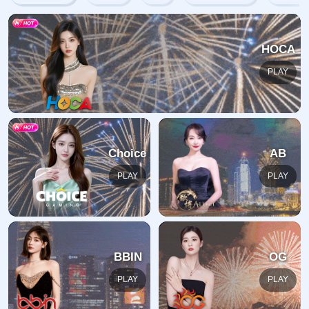
404
没有找到相关页面
找不到您要查找的页面
返回首页