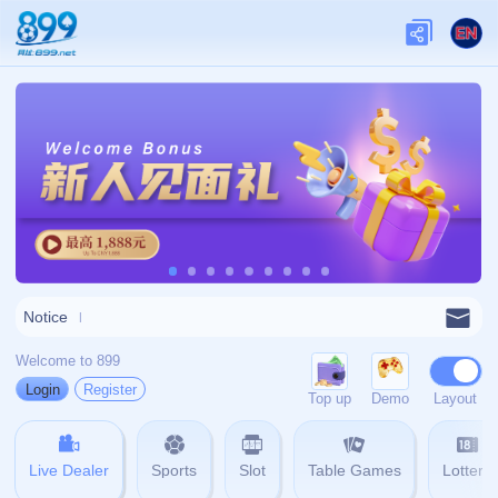
立即咨询
404页面
网站首页
404页面