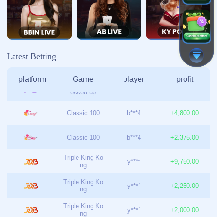
团队介绍
新闻资讯
联系我们
公司地址
安徽省宿州市泗县泗县开发区管委会