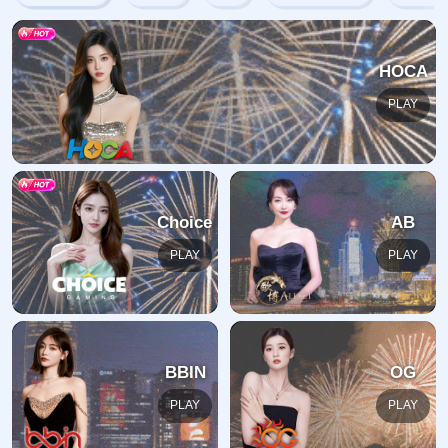
404
没有找到相关页面
找不到您要查找的页面
返回首页