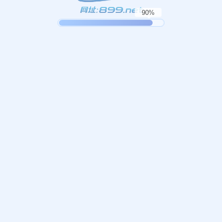
为了更直观地理解支付方式在世界杯博彩中的实际影响,可
以看一个综合案例。假设玩家A使用传统银行卡直接转账,玩
家B使用本地电子钱包,玩家C使用虚拟货币钱包,三人都在同
一平台参与世界杯淘汰赛阶段的实况投注。某场比赛临近开
赛前15分钟,平台推出了一个限时提升赔率的活动。玩家A发
起银行卡充值,由于跨行转账加上银行风控审核,实际到账时
间超过20分钟,错过了活动时段玩家B通过电子钱包快速入
金,5分钟内完成充值,成功参与活动玩家C则因虚拟货币网络
拥堵,交易确认时间拉长,虽然也最终到账,但未能在目标盘口
关闭前完成下单。这个案例表明,支付方式的差异不仅体现
在安全层面,更直接决定了用户在关键时间点的可操作性。
对于节奏快、盘口变化频繁的世界杯赛事而言,资金到账速
度和稳定性往往比表面上的手续费高低更为关键。因此,在
选择支付方式时,不能只看成本,还要结合赛事节奏、个人操
作频率和所在地区网络环境综合考量。
如何为自己选择合适的支付组合