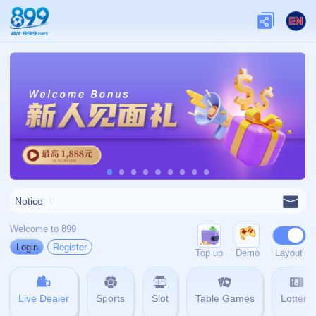
立即咨询
404页面
网站首页
404页面