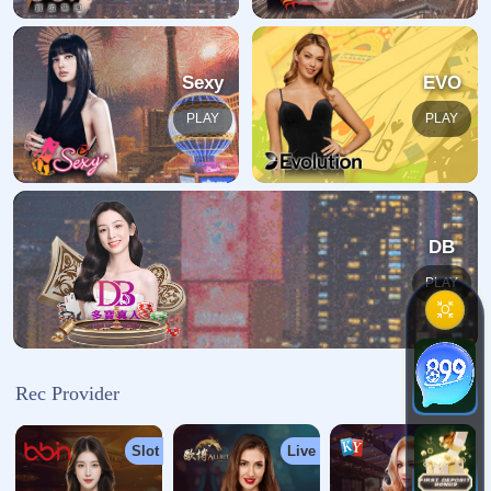
B体育为体育爱好者提供丰富的体育赛事资讯与比赛信息浏
览服务，整合足球、篮球等热门赛事新闻与赛事动态。...
栏目导航
网站首页
关于我们
服务优势