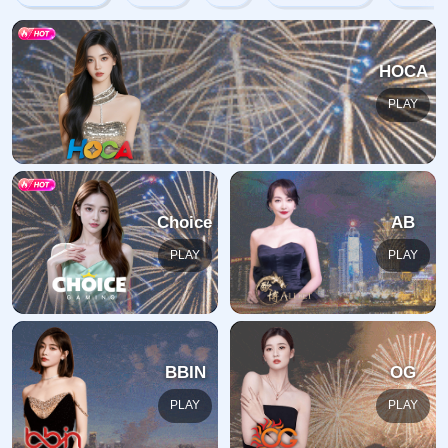
404
没有找到相关页面
找不到您要查找的页面
返回首页