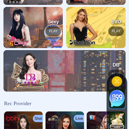
B体育为体育爱好者提供丰富的体育赛事资讯与比赛信息浏
览服务，整合足球、篮球等热门赛事新闻与赛事动态。...
栏目导航
网站首页
关于我们
服务优势