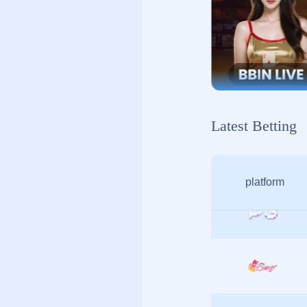
栏目
B体育为体育爱好者提供丰富的体育
赛事资讯与比赛信息浏览服务，整
网
合足球、篮球等热门赛事新闻与赛
关
事动态。...
服
团
新
联