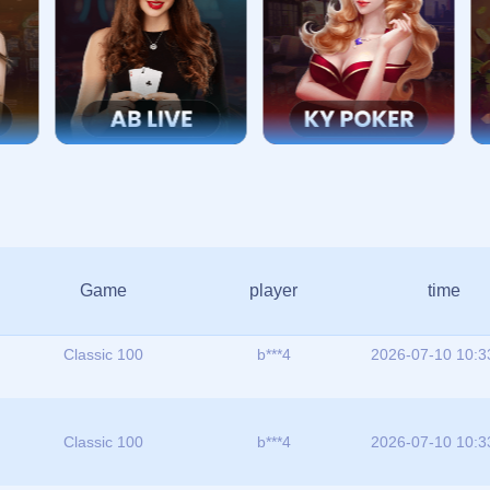
导航
公司地址
站首页
于我们
务优势
队介绍
闻资讯
系我们
安徽省宿州市泗县泗县开
委会