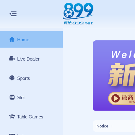
安徽省宿州市泗县泗县开发区管委会
029-6
网站首页