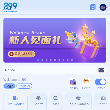
立即咨询
404页面
网站首页
404页面