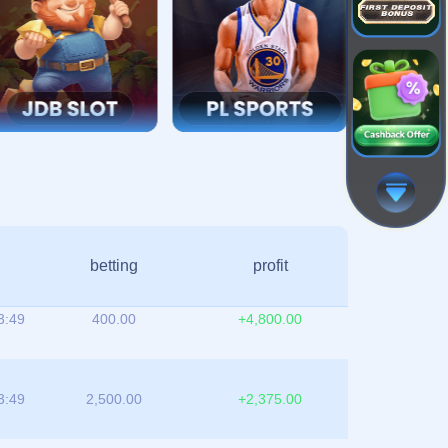
联系我们
029-6254673
admin@index-bsports.com
发送邮件
发区管