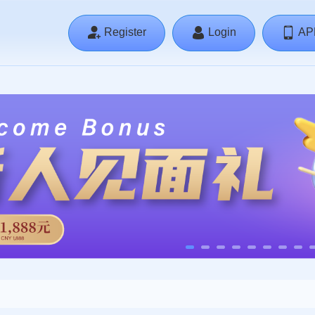
254673
ad
关于我们
服务优势
团队介绍
新闻资讯
联系我
404页面
网站首页
404页面