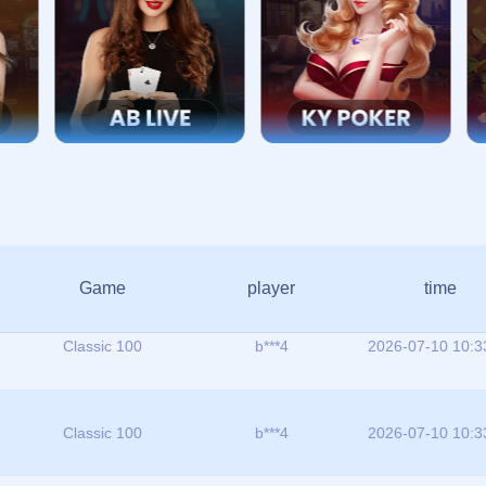
导航
公司地址
站首页
于我们
务优势
队介绍
闻资讯
系我们
安徽省宿州市泗县泗县开
委会