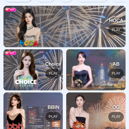
404
没有找到相关页面
找不到您要查找的页面
返回首页