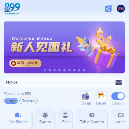
立即咨询
404页面
网站首页
404页面