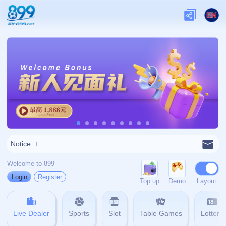
立即咨询
404页面
网站首页
404页面