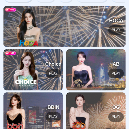
404
没有找到相关页面
找不到您要查找的页面
返回首页