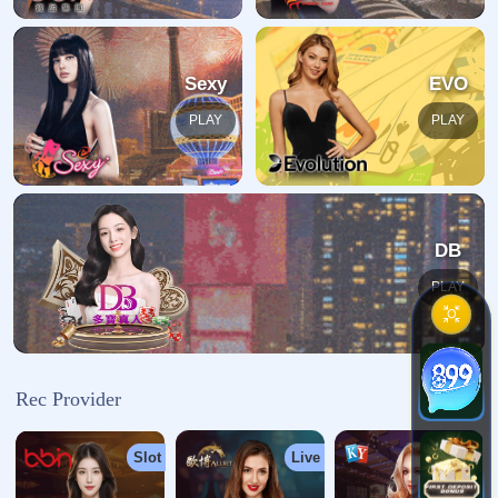
B体育为体育爱好者提供丰富的体育赛事资讯与比赛信息浏
览服务，整合足球、篮球等热门赛事新闻与赛事动态。...
栏目导航
网站首页
关于我们
服务优势