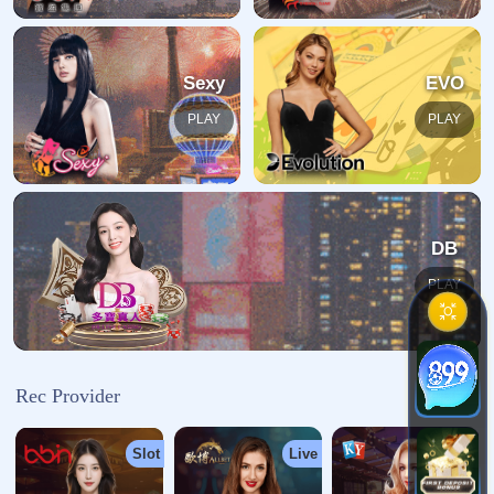
B体育为体育爱好者提供丰富的体育赛事资讯与比赛信息浏
览服务，整合足球、篮球等热门赛事新闻与赛事动态。...
栏目导航
网站首页
关于我们
服务优势