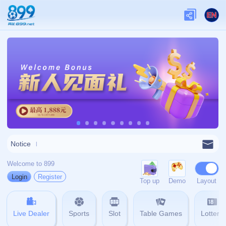
立即咨询
404页面
网站首页
404页面