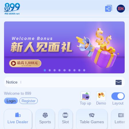
立即咨询
404页面
网站首页
404页面