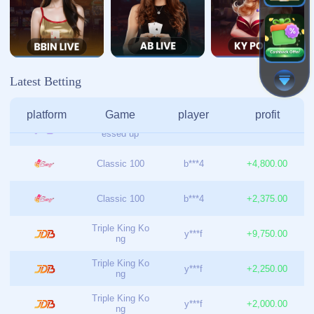
团队介绍
新闻资讯
联系我们
公司地址
安徽省宿州市泗县泗县开发区管委会