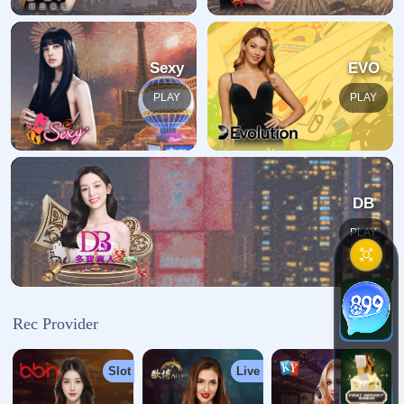
B体育为体育爱好者提供丰富的体育赛事资讯与比赛信息浏
览服务，整合足球、篮球等热门赛事新闻与赛事动态。...
栏目导航
网站首页
关于我们
服务优势